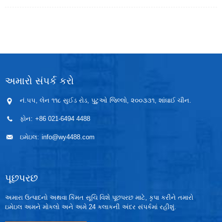
એપ્લિકેશનોમાં DP અથવા લેવલ માપનના ચોક્કસ માપન
કાર્યોને પૂર્ણ કરી શકે છે. તે ખાસ કરીને નીચેની ઓપરેટિંગ
પરિસ્થિતિઓ માટે યોગ્ય છે:
1. આ માધ્યમ ઉપકરણના ભીના ભાગો અને સંવેદનાત્મક
તત્વોને કાટ લાગવાની શક્યતા ધરાવે છે.
2. મધ્યમ તાપમાન ખૂબ જ વધારે છે તેથી ટ્રાન્સમીટર
બોડીથી અલગ થવું જરૂરી છે.
3. પ્રવાહી માધ્યમ અથવા માધ્યમ ખૂબ ચીકણું હોય તો તેમાં
અમારો સંપર્ક કરો
લટકાવેલા ઘન પદાર્થો હોય છે જે તેને બંધ કરી શકતા
નથી.
દબાણ ચેમ્બર.
નં.૫૫, લેન ૧૧૮ સુઈડ રોડ, પુટુઓ જિલ્લો, ૨૦૦૩૩૧, શાંઘાઈ ચીન.
4. પ્રક્રિયાઓને સ્વચ્છ રાખવા અને પ્રદૂષણ અટકાવવા
માટે કહેવામાં આવે છે.
ફોન:
+86 021-6494 4488
ઇમેઇલ:
info@wy4488.com
પૂછપરછ
અમારા ઉત્પાદનો અથવા કિંમત સૂચિ વિશે પૂછપરછ માટે, કૃપા કરીને તમારો
ઇમેઇલ અમને મોકલો અને અમે 24 કલાકની અંદર સંપર્કમાં રહીશું.