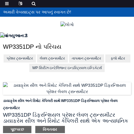
અમારી વેબસાઇટ્સ પર આપનું સ્વાગત છે!
WP3351DP નો પરિચય
પ્રેશર ટ્રાન્સમીટર
લેવલ ટ્રાન્સમીટર
તાપમાન ટ્રાન્સમીટર
ફ્લો મીટર
WP સિરીઝ ઇન્ટેલિજન્ટ ઇન્ડસ્ટ્રિયલ ઇન્ડિકેટર્સ
ડાયાફ્રેમ સીલ અને રિમોટ કેપિલરી સાથે WP3351DP ડિફરન્શિયલ પ્રેશર લેવલ
ટ્રાન્સમીટર
WP3351DP ડિફરન્શિયલ પ્રેશર લેવલ ટ્રાન્સમીટર
ડાયાફ્રેમ સીલ અને રિમોટ કેપિલરી સાથે એક અત્યાધુનિક
ડિફરન્શિયલ પ્રેશર ટ્રાન્સમીટર છે જે તેની અદ્યતન
પૂછપરછ
વિગતવાર
સુવિધાઓ અને કસ્ટમાઇઝ વિકલ્પો સાથે વિવિધ ઔદ્યોગિક