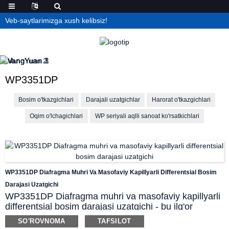
Veb-saytlarimizga xush kelibsiz!
WP3351DP
Bosim o'tkazgichlari
Darajali uzatgichlar
Harorat o'tkazgichlari
Oqim o'lchagichlari
WP seriyali aqlli sanoat ko'rsatkichlari
WP3351DP Diafragma Muhri Va Masofaviy Kapillyarli Differentsial Bosim
Darajasi Uzatgichi
WP3351DP Diafragma muhri va masofaviy kapillyarli
differentsial bosim darajasi uzatgichi - bu ilg'or
xususiyatlari va sozlanishi mumkin bo'lgan variantlari
SO'ROVNOMA
TAFSILOT
bilan turli sanoat qo'llanmalarida DP yoki darajani