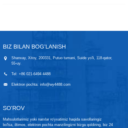
o'lchashning o'ziga xos o'lchash vazifalarini bajara
oladigan zamonaviy differentsial bosim uzatgichi. U,
ayniqsa, quyidagi ish sharoitlari uchun mos keladi:
1. Muhit qurilmaning namlangan qismlari va sensor
elementlarini zanglashi mumkin.
2. O'rtacha harorat juda yuqori bo'lgani uchun
uzatuvchi korpusdan izolyatsiya talab qilinadi.
3. Muhitda suyuq yoki muhit juda yopishqoq
BIZ BILAN BOG'LANISH
bo'lganligi sababli, osilgan qattiq moddalar mavjud
bo'ladi, bu esa uni tiqib qo'ymaydi.
bosim kamerasi.
Shanxay, Xitoy, 200331, Putuo tumani, Suide yo'li, 118-qator,
4. Jarayonlar gigienik saqlash va ifloslanishning oldini
55-uy.
olish uchun so'raladi.
Tel:
+86 021-6494 4488
Elektron pochta:
info@wy4488.com
SO'ROV
Mahsulotlarimiz yoki narxlar ro'yxatimiz haqida savollaringiz
bo'lsa, iltimos, elektron pochta manzilingizni bizga qoldiring, biz 24