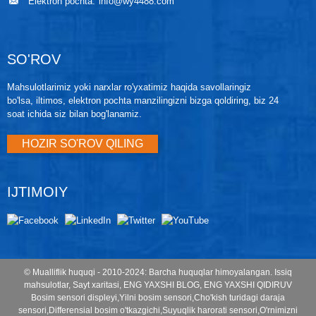
Elektron pochta:
info@wy4488.com
SO'ROV
Mahsulotlarimiz yoki narxlar ro'yxatimiz haqida savollaringiz
bo'lsa, iltimos, elektron pochta manzilingizni bizga qoldiring, biz 24
soat ichida siz bilan bog'lanamiz.
HOZIR SO'ROV QILING
IJTIMOIY
© Mualliflik huquqi - 2010-2024: Barcha huquqlar himoyalangan.
Issiq
mahsulotlar
,
Sayt xaritasi
,
ENG YAXSHI BLOG
,
ENG YAXSHI QIDIRUV
Bosim sensori displeyi
,
Yilni bosim sensori
,
Cho'kish turidagi daraja
sensori
,
Differensial bosim o'tkazgichi
,
Suyuqlik harorati sensori
,
O'rnimizni