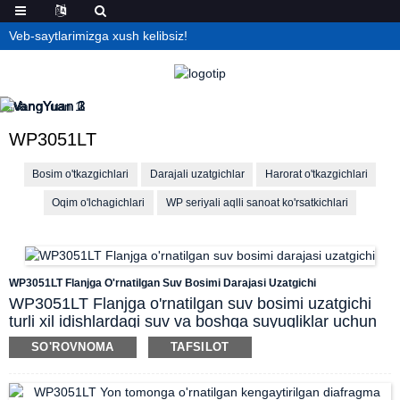
Veb-saytlarimizga xush kelibsiz!
WP3051LT
Bosim o'tkazgichlari
Darajali uzatgichlar
Harorat o'tkazgichlari
Oqim o'lchagichlari
WP seriyali aqlli sanoat ko'rsatkichlari
WP3051LT Flanjga O'rnatilgan Suv Bosimi Darajasi Uzatgichi
WP3051LT Flanjga o'rnatilgan suv bosimi uzatgichi
turli xil idishlardagi suv va boshqa suyuqliklar uchun
aniq bosim o'lchashni ta'minlaydigan differentsial
SO'ROVNOMA
TAFSILOT
sig'imli bosim sensoridan foydalanadi. Diafragma
muhrlari ishlov berish muhitining differentsial bosim
uzatgichiga to'g'ridan-to'g'ri tegib ketishining oldini