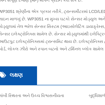
અને સંપૂર્ણ દબાણ (AP) માપન પ્રદાન કરી શકે છે.
WP3051 શ્રેણીના એક પ્રકાર તરીકે, ટ્રાન્સમીટરમાં LCD/LED
લાઇન માળખું છે. WP3051 ના મુખ્ય ઘટકો સેન્સર મોડ્યુલ અને 
મોડ્યુલમાં તેલ ભરેલ સેન્સર સિસ્ટમ (આઇસોલેટિંગ ડાયાફ્રે
સેન્સર ઇલેક્ટ્રોનિક્સ શામેલ છે. સેન્સર મોડ્યુલમાંથી ઇલેક્ટ્
આઉટપુટ ઇલેક્ટ્રોનિક્સમાં ટ્રાન્સમિટ થાય છે. ઇલેક્ટ્રોનિક્
બોર્ડ, લોકલ ઝીરો અને સ્પાન બટનો અને ટર્મિનલ બ્લોક શામેલ 
લક્ષણ
લાંબી સ્થિરતા અને ઉચ્ચ વિશ્વસનીયતા
બુદ્ધિશ