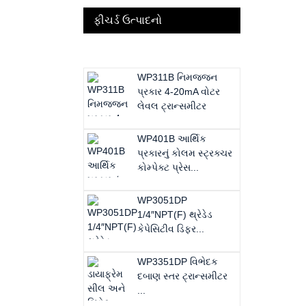
ફીચર્ડ ઉત્પાદનો
WP311B નિમજ્જન
પ્રકાર 4-20mA વોટર
લેવલ ટ્રાન્સમીટર
WP401B આર્થિક
પ્રકારનું કોલમ સ્ટ્રક્ચર
કોમ્પેક્ટ પ્રેસ...
WP3051DP
1/4″NPT(F) થ્રેડેડ
કેપેસિટીવ ડિફર...
WP3351DP વિભેદક
દબાણ સ્તર ટ્રાન્સમીટર
...