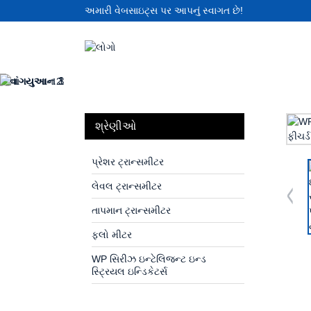
અમારી વેબસાઇટ્સ પર આપનું સ્વાગત છે!
શ્રેણીઓ
પ્રેશર ટ્રાન્સમીટર
લેવલ ટ્રાન્સમીટર
તાપમાન ટ્રાન્સમીટર
ફ્લો મીટર
WP સિરીઝ ઇન્ટેલિજન્ટ ઇન્ડ
સ્ટ્રિયલ ઇન્ડિકેટર્સ