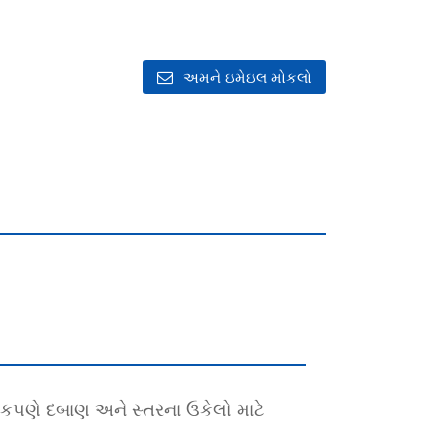
અમને ઇમેઇલ મોકલો
યાપકપણે દબાણ અને સ્તરના ઉકેલો માટે