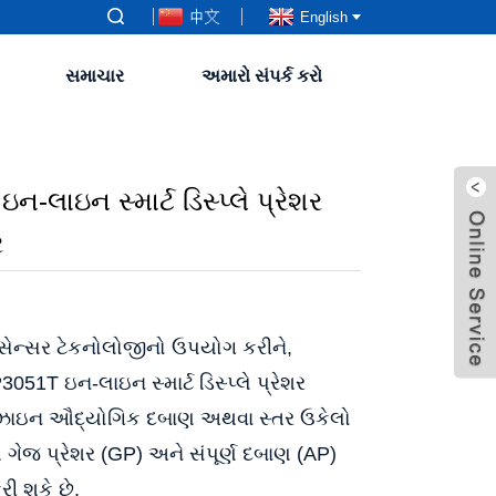
中文
English
સમાચાર
અમારો સંપર્ક કરો
-લાઇન સ્માર્ટ ડિસ્પ્લે પ્રેશર
ર
 સેન્સર ટેકનોલોજીનો ઉપયોગ કરીને,
51T ઇન-લાઇન સ્માર્ટ ડિસ્પ્લે પ્રેશર
ડિઝાઇન ઔદ્યોગિક દબાણ અથવા સ્તર ઉકેલો
ય ગેજ પ્રેશર (GP) અને સંપૂર્ણ દબાણ (AP)
રી શકે છે.