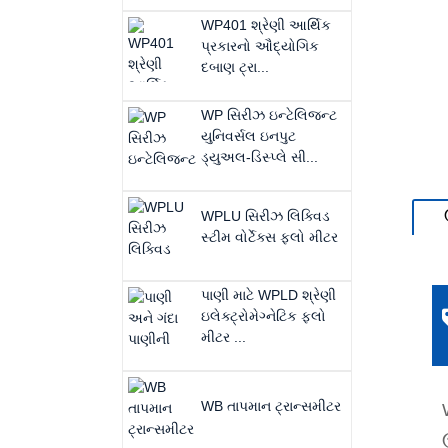
WP401 શ્રેણી આર્થિક
પ્રકારનો ઔદ્યોગિક
દબાણ ટ્રા...
WP સિરીઝ ઇન્ટેલિજન્ટ
યુનિવર્સલ ઇનપુટ
ડ્યુઅલ-ડિસ્પ્લે સી...
WPLU સિરીઝ લિક્વિડ
સ્ટીમ વોર્ટેક્સ ફ્લો મીટર
પાણી માટે WPLD શ્રેણી
ઇલેક્ટ્રોમેગ્નેટિક ફ્લો
મીટર ...
WB તાપમાન ટ્રાન્સમીટર