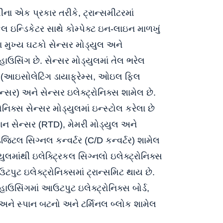
ના એક પ્રકાર તરીકે, ટ્રાન્સમીટરમાં
ઇન્ડિકેટર સાથે કોમ્પેક્ટ ઇન-લાઇન માળખું
 મુખ્ય ઘટકો સેન્સર મોડ્યુલ અને
 હાઉસિંગ છે. સેન્સર મોડ્યુલમાં તેલ ભરેલ
 (આઇસોલેટિંગ ડાયાફ્રેમ્સ, ઓઇલ ફિલ
્સર) અને સેન્સર ઇલેક્ટ્રોનિક્સ શામેલ છે.
ોનિક્સ સેન્સર મોડ્યુલમાં ઇન્સ્ટોલ કરેલા છે
માન સેન્સર (RTD), મેમરી મોડ્યુલ અને
 ડિજિટલ સિગ્નલ કન્વર્ટર (C/D કન્વર્ટર) શામેલ
્યુલમાંથી ઇલેક્ટ્રિકલ સિગ્નલો ઇલેક્ટ્રોનિક્સ
પુટ ઇલેક્ટ્રોનિક્સમાં ટ્રાન્સમિટ થાય છે.
 હાઉસિંગમાં આઉટપુટ ઇલેક્ટ્રોનિક્સ બોર્ડ,
 અને સ્પાન બટનો અને ટર્મિનલ બ્લોક શામેલ