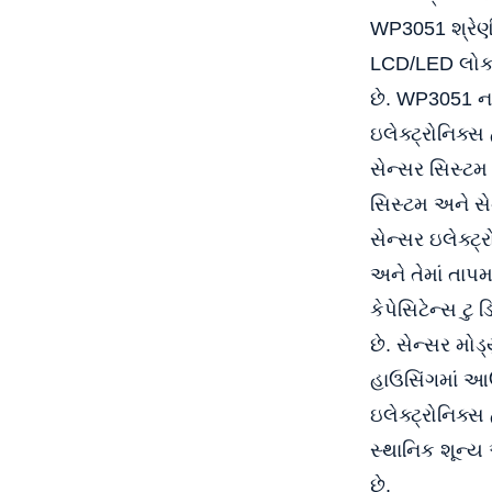
WP3051 શ્રેણી
LCD/LED લોકલ 
છે. WP3051 ના
ઇલેક્ટ્રોનિક્સ
સેન્સર સિસ્ટમ
સિસ્ટમ અને સેન
સેન્સર ઇલેક્ટ્ર
અને તેમાં તાપ
કેપેસિટેન્સ ટુ
છે. સેન્સર મોડ
હાઉસિંગમાં આઉટ
ઇલેક્ટ્રોનિક્સ
સ્થાનિક શૂન્ય
છે.