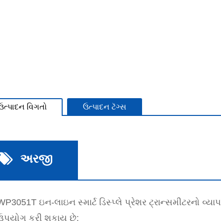
ઉત્પાદન વિગતો
ઉત્પાદન ટૅગ્સ
અરજી
WP3051T ઇન-લાઇન સ્માર્ટ ડિસ્પ્લે પ્રેશર ટ્રાન્સમીટરનો વ્
ઉપયોગ કરી શકાય છે: