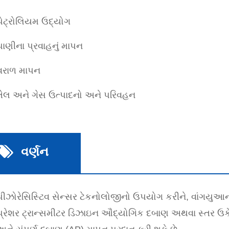
પેટ્રોલિયમ ઉદ્યોગ
પાણીના પ્રવાહનું માપન
વરાળ માપન
તેલ અને ગેસ ઉત્પાદનો અને પરિવહન
વર્ણન
પીઝોરેસિસ્ટિવ સેન્સર ટેકનોલોજીનો ઉપયોગ કરીને, વાંગયુઆન 
પ્રેશર ટ્રાન્સમીટર ડિઝાઇન ઔદ્યોગિક દબાણ અથવા સ્તર ઉકેલ