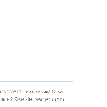
WP3051T ઇન-લાઇન સ્માર્ટ ડિસ્પ્લે
ો માટે વિશ્વસનીય ગેજ પ્રેશર (GP)