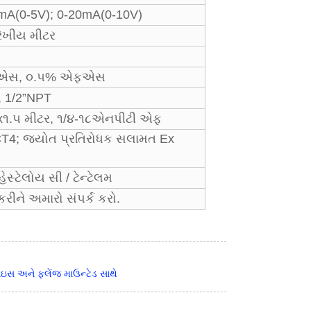
mA(0-5V); 0-20mA(0-10V)
ેખીય મીટર
ફએસ, ૦.૫% એફએસ
F, 1/2”NPT
૧.૫ મીટર, ૧/૪-૧૮એનપીટી એફ
CT4; જ્યોત પ્રતિરોધક સલામત Ex
ેસ્ટેલોય સી / ટેન્ટેલમ
કરીને અમારો સંપર્ક કરો.
ાઇસ અને ફ્લેંજ માઉન્ટેડ સાથે