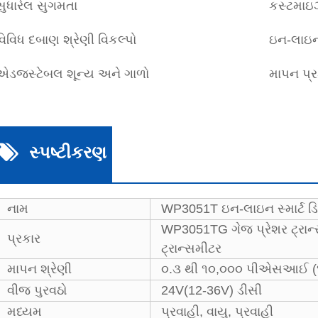
સુધારેલ સુગમતા
કસ્ટમાઇ
વિવિધ દબાણ શ્રેણી વિકલ્પો
ઇન-લાઇન
એડજસ્ટેબલ શૂન્ય અને ગાળો
માપન પ્ર
સ્પષ્ટીકરણ
નામ
WP3051T ઇન-લાઇન સ્માર્ટ ડિસ્
WP3051TG ગેજ પ્રેશર ટ્રાન
પ્રકાર
ટ્રાન્સમીટર
માપન શ્રેણી
૦.૩ થી ૧૦,૦૦૦ પીએસઆઈ (૧
વીજ પુરવઠો
24V(12-36V) ડીસી
મધ્યમ
પ્રવાહી, વાયુ, પ્રવાહી