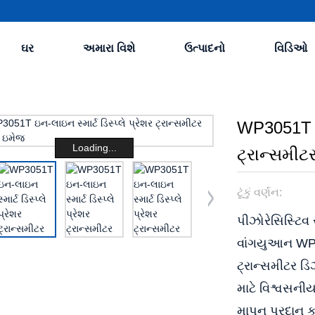
ઘર
અમારા વિશે
ઉત્પાદનો
વિડિઓ
WP3051T ઇન
Loading...
ટ્રાન્સમીટ
ટૂંકું વર્ણન:
પીઝોરેસિસ્ટિવ
વાંગયુઆન WP30
ટ્રાન્સમીટર 
માટે વિશ્વસની
માપન પ્રદાન ક