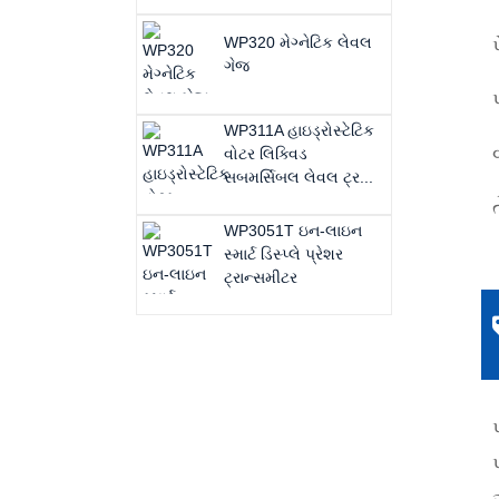
WP320 મેગ્નેટિક લેવલ
ગેજ
WP311A હાઇડ્રોસ્ટેટિક
વોટર લિક્વિડ
સબમર્સિબલ લેવલ ટ્ર...
WP3051T ઇન-લાઇન
સ્માર્ટ ડિસ્પ્લે પ્રેશર
ટ્રાન્સમીટર