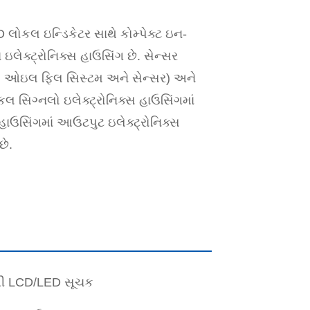
 લોકલ ઇન્ડિકેટર સાથે કોમ્પેક્ટ ઇન-
ઇલેક્ટ્રોનિક્સ હાઉસિંગ છે. સેન્સર
મ્સ, ઓઇલ ફિલ સિસ્ટમ અને સેન્સર) અને
રિકલ સિગ્નલો ઇલેક્ટ્રોનિક્સ હાઉસિંગમાં
સ હાઉસિંગમાં આઉટપુટ ઇલેક્ટ્રોનિક્સ
છે.
ાળી LCD/LED સૂચક