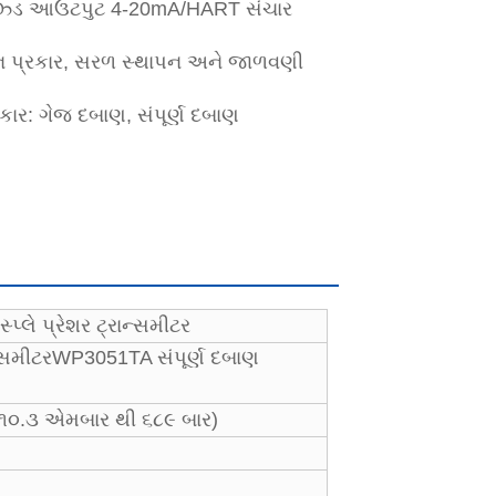
ઝ્ડ આઉટપુટ 4-20mA/HART સંચાર
 પ્રકાર, સરળ સ્થાપન અને જાળવણી
કાર: ગેજ દબાણ, સંપૂર્ણ દબાણ
પ્લે પ્રેશર ટ્રાન્સમીટર
્સમીટર
WP3051TA સંપૂર્ણ દબાણ
૦.૩ એમબાર થી ૬૮૯ બાર)