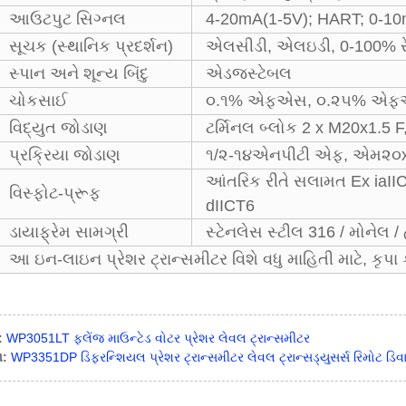
આઉટપુટ સિગ્નલ
4-20mA(1-5V); HART; 0-10
સૂચક (સ્થાનિક પ્રદર્શન)
એલસીડી, એલઇડી, 0-100% ર
સ્પાન અને શૂન્ય બિંદુ
એડજસ્ટેબલ
ચોકસાઈ
૦.૧% એફએસ, ૦.૨૫% એ
વિદ્યુત જોડાણ
ટર્મિનલ બ્લોક 2 x M20x1.5 
પ્રક્રિયા જોડાણ
૧/૨-૧૪એનપીટી એફ, એમ૨૦x
આંતરિક રીતે સલામત Ex iaII
વિસ્ફોટ-પ્રૂફ
dIICT6
ડાયાફ્રેમ સામગ્રી
સ્ટેનલેસ સ્ટીલ 316 / મોનેલ / હ
આ ઇન-લાઇન પ્રેશર ટ્રાન્સમીટર વિશે વધુ માહિતી માટે, કૃપા 
:
WP3051LT ફ્લેંજ માઉન્ટેડ વોટર પ્રેશર લેવલ ટ્રાન્સમીટર
:
WP3351DP ડિફરન્શિયલ પ્રેશર ટ્રાન્સમીટર લેવલ ટ્રાન્સડ્યુસર્સ રિમોટ ડિવ