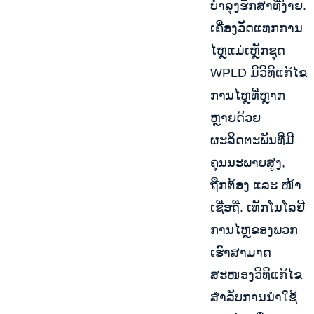
ບຳລຸງຮັກສາທີ່ງ່າຍ.
ເຄື່ອງວັດແທກການ
ໄຫຼແມ່ເຫຼັກຊຸດ
WPLD ມີວິທີແກ້ໄຂ
ການໄຫຼທີ່ຫຼາກ
ຫຼາຍດ້ວຍ
ຜະລິດຕະພັນທີ່ມີ
ຄຸນນະພາບສູງ,
ຖືກຕ້ອງ ແລະ ໜ້າ
ເຊື່ອຖື. ເທັກໂນໂລຢີ
ການໄຫຼຂອງພວກ
ເຮົາສາມາດ
ສະໜອງວິທີແກ້ໄຂ
ສຳລັບການນຳໃຊ້