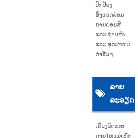
ປົກປ້ອງ
ສິ່ງແວດລ້ອມ,
ການຍ້ອມສີ
ແລະ ຖ່ານຫີນ
ແລະ ອຸດສາຫະ
ກຳອື່ນໆ.
ລາຍ
ລະອຽດ
ເຄື່ອງວັດແທກ
ການໄຫຼແມ່ເຫຼັກ