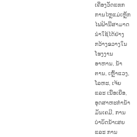
ເຄື່ອງວັດແທກ
ການໄຫຼແມ່ເຫຼັກ
ໄຟຟ້ານີ້ສາມາດ
ນຳໃຊ້ໄດ້ຢ່າງ
ກວ້າງຂວາງໃນ
ໂຮງງານ
ອາຫານ, ນ້ຳ
ຕານ, ເຫຼົ້າແວງ,
ໂລຫະ, ເຈ້ຍ
ແລະ ເນື້ອເຍື່ອ,
ອຸດສາຫະກຳນ້ຳ
ມັນເຄມີ, ການ
ບຳບັດນ້ຳເສຍ
ແລະ ການ