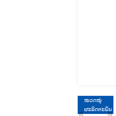
ໝວດໝູ່
ຜະລິດຕະພັນ