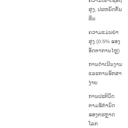
ຄວາມໜ້າເຊື່ອຖື
ສູງ, ປະຫຍັດຕົ້ນ
ທຶນ
ຄວາມແມ່ນຍຳ
ສູງ (0.5% ຂອງ
ອັດຕາການໄຫຼ)
ການດໍາເນີນງານ
ແລະການຮັກສາ
ງ່າຍ
ການປະຕິບັດ
ຕາມຂໍ້ກຳນົດ
ຂອງຕະຫຼາດ
ໂລກ