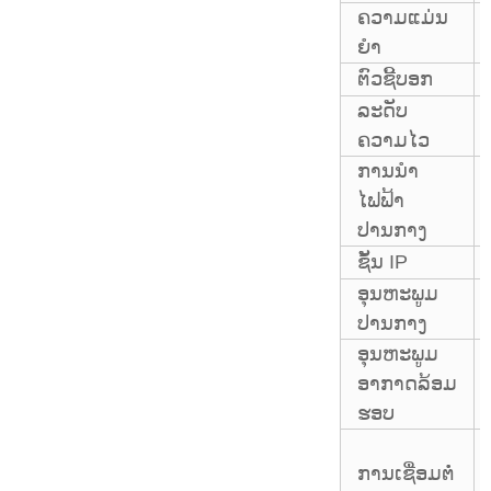
ຄວາມແມ່ນ
ຍຳ
ຕົວຊີ້ບອກ
ລະດັບ
ຄວາມໄວ
ການນຳ
ໄຟຟ້າ
ປານກາງ
ຊັ້ນ IP
ອຸນຫະພູມ
ປານກາງ
ອຸນຫະພູມ
ອາກາດລ້ອມ
ຮອບ
ການເຊື່ອມຕໍ່