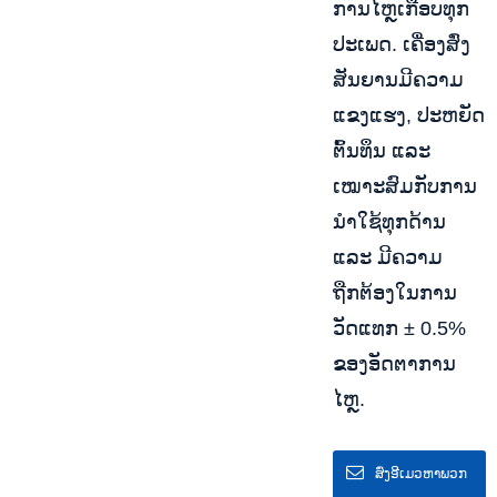
ການໄຫຼເກືອບທຸກ
ປະເພດ. ເຄື່ອງສົ່ງ
ສັນຍານມີຄວາມ
ແຂງແຮງ, ປະຫຍັດ
ຕົ້ນທຶນ ແລະ
ເໝາະສົມກັບການ
ນຳໃຊ້ທຸກດ້ານ
ແລະ ມີຄວາມ
ຖືກຕ້ອງໃນການ
ວັດແທກ ± 0.5%
ຂອງອັດຕາການ
ໄຫຼ.
ສົ່ງອີເມວຫາພວກ