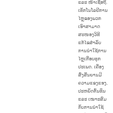
ແລະ ໜ້າເຊື່ອຖື.
ເທັກໂນໂລຢີການ
ໄຫຼຂອງພວກ
ເຮົາສາມາດ
ສະໜອງວິທີ
ແກ້ໄຂສຳລັບ
ການນຳໃຊ້ການ
ໄຫຼເກືອບທຸກ
ປະເພດ. ເຄື່ອງ
ສົ່ງສັນຍານມີ
ຄວາມແຂງແຮງ,
ປະຫຍັດຕົ້ນທຶນ
ແລະ ເໝາະສົມ
ກັບການນຳໃຊ້