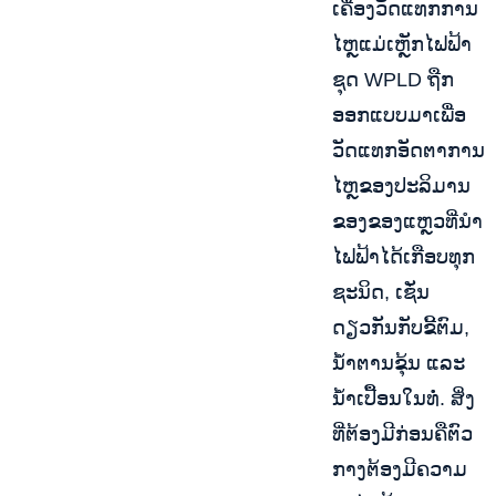
ເຄື່ອງວັດແທກການ
ໄຫຼແມ່ເຫຼັກໄຟຟ້າ
ຊຸດ WPLD ຖືກ
ອອກແບບມາເພື່ອ
ວັດແທກອັດຕາການ
ໄຫຼຂອງປະລິມານ
ຂອງຂອງແຫຼວທີ່ນຳ
ໄຟຟ້າໄດ້ເກືອບທຸກ
ຊະນິດ, ເຊັ່ນ
ດຽວກັນກັບຂີ້ຕົມ,
ນ້ຳຕານຂຸ້ນ ແລະ
ນ້ຳເປື້ອນໃນທໍ່. ສິ່ງ
ທີ່ຕ້ອງມີກ່ອນຄືຕົວ
ກາງຕ້ອງມີຄວາມ