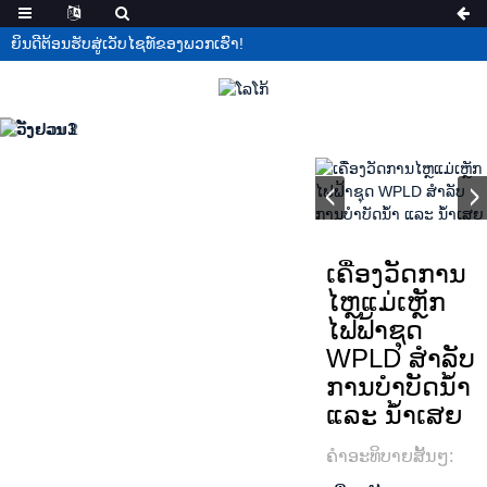
ຍິນດີຕ້ອນຮັບສູ່ເວັບໄຊທ໌ຂອງພວກເຮົາ!
ເຄື່ອງວັດການ
ໄຫຼແມ່ເຫຼັກ
ໄຟຟ້າຊຸດ
WPLD ສຳລັບ
ການບຳບັດນ້ຳ
ແລະ ນ້ຳເສຍ
ຄໍາອະທິບາຍສັ້ນໆ: