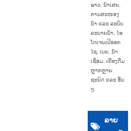
ຂາວ, ນ້ຳເສຍ,
ການສະໜອງ
ນ້ຳ ແລະ ລະບົບ
ລະບາຍນ້ຳ, ໄຮ
ໂດເຈນເປີອອກ
ໄຊ, ເບຍ, ນ້ຳ
ເຊື່ອມ, ເຄື່ອງດື່ມ
ຫຼາກຫຼາຍ
ຊະນິດ ແລະ ອື່ນ
ໆ.
ລາຍ