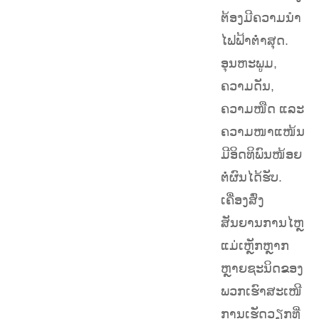
ຕ້ອງມີຄວາມນຳ
ໄຟຟ້າຕໍ່າສຸດ.
ອຸນຫະພູມ,
ຄວາມດັນ,
ຄວາມໜືດ ແລະ
ຄວາມໜາແໜ້ນ
ມີອິດທິພົນໜ້ອຍ
ຕໍ່ຜົນໄດ້ຮັບ.
ເຄື່ອງສົ່ງ
ສັນຍານການໄຫຼ
ແມ່ເຫຼັກຫຼາກ
ຫຼາຍຊະນິດຂອງ
ພວກເຮົາສະເໜີ
ການເຮັດວຽກທີ່