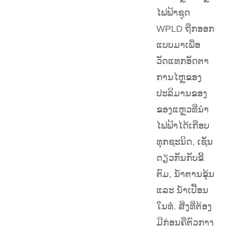
ໄຟຟ້າຊຸດ
WPLD ຖືກອອກ
ແບບມາເພື່ອ
ວັດແທກອັດຕາ
ການໄຫຼຂອງ
ປະລິມານຂອງ
ຂອງແຫຼວທີ່ນຳ
ໄຟຟ້າໄດ້ເກືອບ
ທຸກຊະນິດ, ເຊັ່ນ
ດຽວກັນກັບຂີ້
ຕົມ, ນ້ຳຕານຂຸ້ນ
ແລະ ນ້ຳເປື້ອນ
ໃນທໍ່. ສິ່ງທີ່ຕ້ອງ
ມີກ່ອນຄືຕົວກາງ