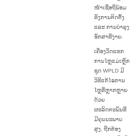
ໜ້າເຊື່ອຖືພ້ອມ
ທັງການຕິດຕັ້ງ
ແລະ ການບຳລຸງ
ຮັກສາທີ່ງ່າຍ.
ເຄື່ອງວັດແທກ
ການໄຫຼແມ່ເຫຼັກ
ຊຸດ WPLD ມີ
ວິທີແກ້ໄຂການ
ໄຫຼທີ່ຫຼາກຫຼາຍ
ດ້ວຍ
ຜະລິດຕະພັນທີ່
ມີຄຸນນະພາບ
ສູງ, ຖືກຕ້ອງ