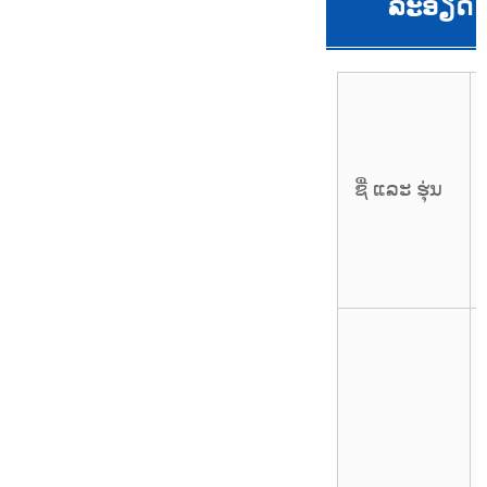
ລະອຽດ
ຊື່ ແລະ ຮຸ່ນ