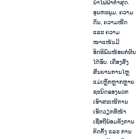
ນຳໄຟຟ້າຕໍ່າສຸດ.
ອຸນຫະພູມ, ຄວາມ
ດັນ, ຄວາມໜືດ
ແລະ ຄວາມ
ໜາແໜ້ນມີ
ອິດທິພົນໜ້ອຍຕໍ່ຜົນ
ໄດ້ຮັບ. ເຄື່ອງສົ່ງ
ສັນຍານການໄຫຼ
ແມ່ເຫຼັກຫຼາກຫຼາຍ
ຊະນິດຂອງພວກ
ເຮົາສະເໜີການ
ເຮັດວຽກທີ່ໜ້າ
ເຊື່ອຖືພ້ອມທັງການ
ຕິດຕັ້ງ ແລະ ການ