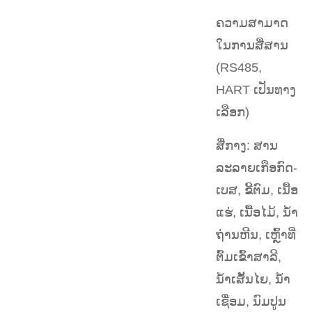
ຄວາມສາມາດ
ໃນການສື່ສານ
(RS485,
HART ເປັນທາງ
ເລືອກ)
ສື່ກາງ: ສານ
ລະລາຍເກືອກົດ-
ເບສ, ຂີ້ຕົມ, ເນື້ອ
ແຮ່, ເນື້ອໄມ້, ນ້ຳ
ຖ່ານຫີນ, ເຫຼົ້າທີ່
ຕົ້ມເຂົ້າສາລີ,
ນ້ຳເສັ້ນໄຍ, ນ້ຳ
ເຊື່ອມ, ນົມປູນ