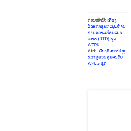
ກ່ອນໜ້ານີ້:
ເຄື່ອງ
ວັດແທກອຸນຫະພູມຕ້ານ
ທານຄວາມຮ້ອນແບບ
ເກາະ (RTD) ຊຸດ
WZPK
ຕໍ່ໄປ:
ເຄື່ອງວັດການໄຫຼ
ຂອງຮູຄວບຄຸມລະດັບ
WPLG ຊຸດ