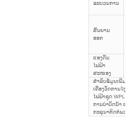
ຂະບວນການ
ສັນຍານ
ອອກ
ແຮງດັນ
ໄຟຟ້າ
ສະໜອງ
ສຳລັບຂໍ້ມູນເພີ່ມ
ເຄື່ອງວັດການໄຫຼ
ໄຟຟ້າຊຸດ WPLD 
ການບຳບັດນ້ຳ ແ
ກະລຸນາຕິດຕໍ່ພວກ