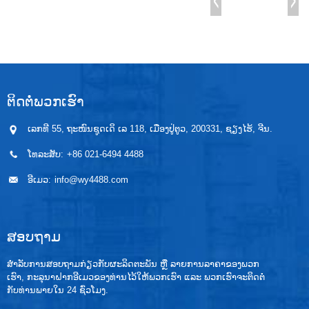
ຕິດຕໍ່ພວກເຮົາ
ເລກທີ 55, ຖະໜົນຊູດເດິ ເລ 118, ເມືອງປູ່ຕູວ, 200331, ຊຽງໄຮ້, ຈີນ.
ໂທລະສັບ:
+86 021-6494 4488
ອີເມວ:
info@wy4488.com
ສອບຖາມ
ສຳລັບການສອບຖາມກ່ຽວກັບຜະລິດຕະພັນ ຫຼື ລາຍການລາຄາຂອງພວກ
ເຮົາ, ກະລຸນາຝາກອີເມວຂອງທ່ານໄວ້ໃຫ້ພວກເຮົາ ແລະ ພວກເຮົາຈະຕິດຕໍ່
ກັບທ່ານພາຍໃນ 24 ຊົ່ວໂມງ.