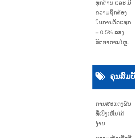
ທຸກດ້ານ ແລະ ມີ
ຄວາມຖືກຕ້ອງ
ໃນການວັດແທກ
± 0.5% ຂອງ
ອັດຕາການໄຫຼ.
ຄຸນສົມບັ
ການສະແດງຜົນ
ທີ່ເບິ່ງເຫັນໄດ້
ງ່າຍ